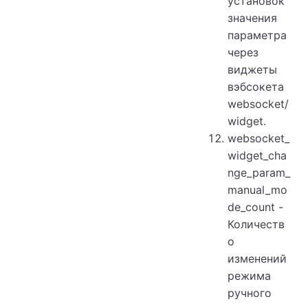
установок
значения
параметра
через
виджеты
вэбсокета
websocket/
widget.
websocket_
widget_cha
nge_param_
manual_mo
de_count -
Количеств
о
изменений
режима
ручного