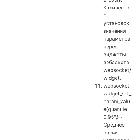
Количеств
о
установок
значения
параметра
через
виджеты
вэбсокета
websocket/
widget.
websocket_
widget_set_
param_valu
e{quantile="
0.95",} -
Среднее
время