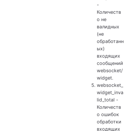
-
Количеств
о не
валидных
(не
обработанн
ых)
входящих
сообщений
websocket/
widget.
websocket_
widget_inva
lid_total -
Количеств
о ошибок
обработки
входящих