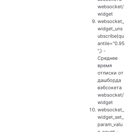
websocket/
widget
websocket_
widget_uns
ubscribe{qu
antile="0.95
",} -
Среднее
время
отписки от
дашборда
вэбсокета
websocket/
widget
websocket_
widget_set_
param_valu
e_count -