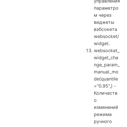
управления
параметро
м через
виджеты
вэбсокета
websocket/
widget.
websocket_
widget_cha
nge_param_
manual_mo
de{quantile
="0.95",} -
Количеств
о
изменений
режима
ручного