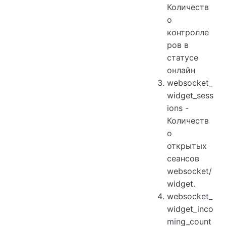
Количеств
о
контролле
ров в
статусе
онлайн
websocket_
widget_sess
ions -
Количеств
о
открытых
сеансов
websocket/
widget.
websocket_
widget_inco
ming_count