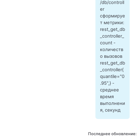
/db/controll
er
сформируе
т метрики:
rest_get_db
_controller_
count -
количеств
о вызовов
rest_get_db
_controller{
quantile="0
.95",} -
среднее
время
выполнени
я, секунд
Последнее обновление: