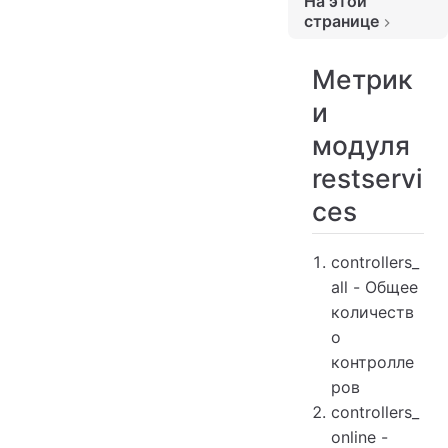
На этой
ю
странице
Метрики модуля restservices
Метрик
и
модуля
restservi
ces
controllers_
all - Общее
количеств
о
контролле
ров
controllers_
online -