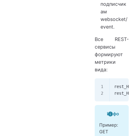
подписчик
ам
websocket/
event.
Все REST-
сервисы
формируют
метрики
вида:
rest_HTTP
rest_HTTP
Инфо
Пример:
GET