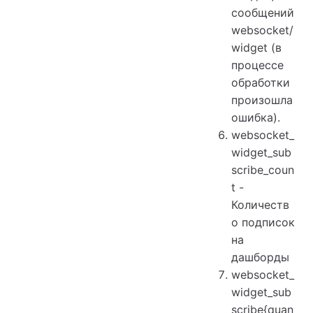
сообщений
websocket/
widget (в
процессе
обработки
произошла
ошибка).
websocket_
widget_sub
scribe_coun
t -
Количеств
о подписок
на
дашборды
websocket_
widget_sub
scribe{quan