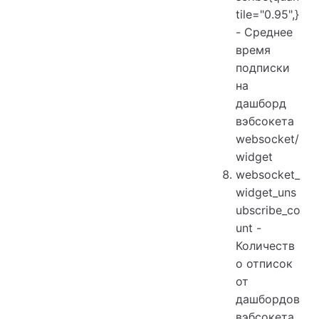
tile="0.95",}
- Среднее
время
подписки
на
дашборд
вэбсокета
websocket/
widget
websocket_
widget_uns
ubscribe_co
unt -
Количеств
о отписок
от
дашбордов
вэбсокета