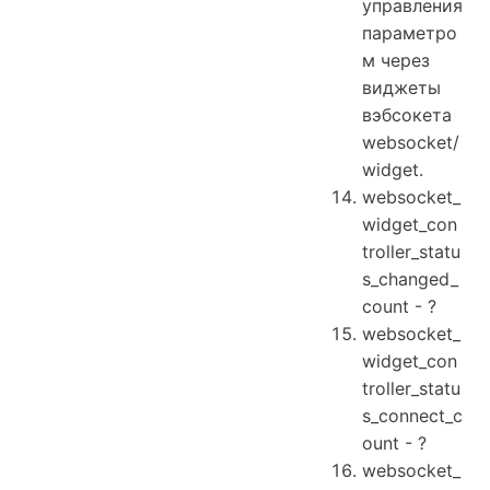
управления
параметро
м через
виджеты
вэбсокета
websocket/
widget.
websocket_
widget_con
troller_statu
s_changed_
count - ?
websocket_
widget_con
troller_statu
s_connect_c
ount - ?
websocket_