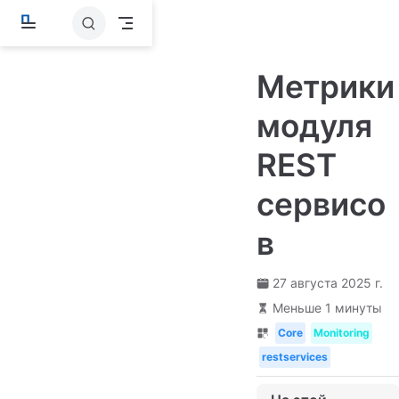
П
е
р
е
Метрики
й
т
и
модуля
к
о
REST
с
н
о
сервисо
в
н
о
в
м
у
с
27 августа 2025 г.
о
д
Меньше 1 минуты
е
Core
Monitoring
р
ж
restservices
а
н
и