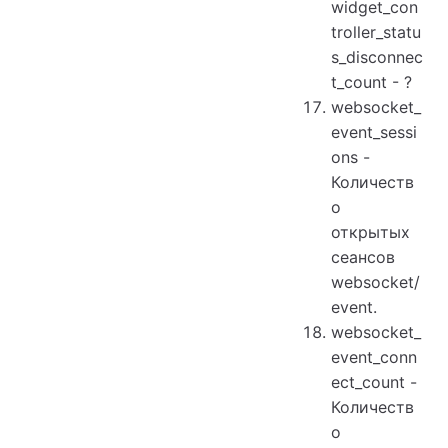
widget_con
troller_statu
s_disconnec
t_count - ?
websocket_
event_sessi
ons -
Количеств
о
открытых
сеансов
websocket/
event.
websocket_
event_conn
ect_count -
Количеств
о