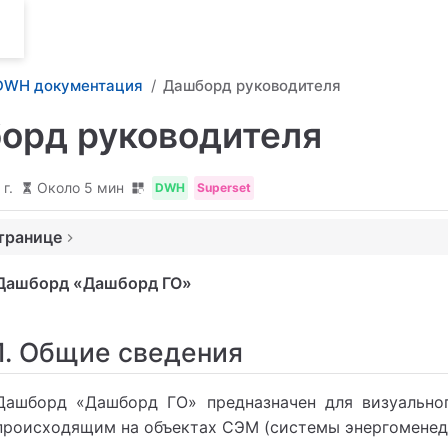
DWH документация
Дашборд руководителя
орд руководителя
ведения
г.
Около 5 мин
DWH
Superset
ие дашборда «Дашборд ГО»
транице
фильтров дашборда «Дашборд ГО»
 панель дашборда «Дашборд ГО»
Дашборд «Дашборд ГО»
ие виджетов вкладки «Основной»
сание группы виджетов «Электроснабжение»
1. Общие сведения
сание группы виджетов «Пожарная безопасность»
ание группы виджетов «Датчики протечки»
Дашборд «Дашборд ГО» предназначен для визуальног
ание группы виджетов «Коэффициент продуктивности устранения ав
происходящим на объектах СЭМ (системы энергоменед
ание группы виджетов «Показатель отклонений от климатических н