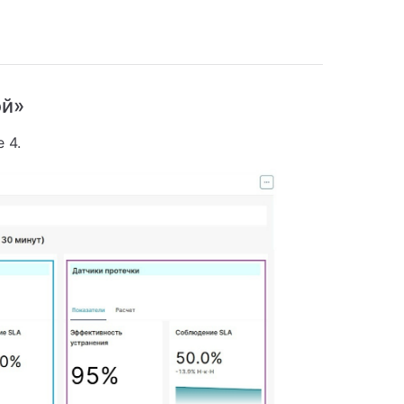
ой»
 4.