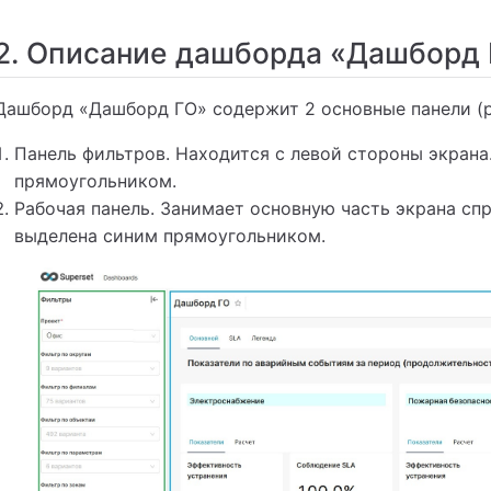
сание группы виджетов «ТОП 5 проблемных отделений»
ание группы виджетов «Число аварий на 1 объект»
2. Описание дашборда «Дашборд
ание группы виджетов «Таблица аварий»
ие виджетов вкладки «SLA»
Дашборд «Дашборд ГО» содержит 2 основные панели (ри
ние виджетов вкладки «Легенда»
Панель фильтров. Находится с левой стороны экрана
прямоугольником.
Рабочая панель. Занимает основную часть экрана спр
выделена синим прямоугольником.