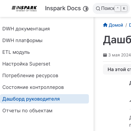
Перейти к основному содержанию
Inspark Docs
Поиск
⌃
K
Домой
DWH документация
Дашб
DWH платформы
ETL модуль
1. Общие с
3 мая 2024 
2. Описан
Настройка Superset
На этой с
3. Панель 
Потребление ресурсов
4. Рабочая
4.1 Описан
Состояние контроллеров
4.1.1 Опи
Дашборд руководителя
4.1.2 Опи
Отчеты по объектам
4.1.3 Опис
4.1.4 Опис
4.1.5 Опис