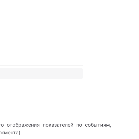
о отображения показателей по событиям,
арий»
жмента).
орм»