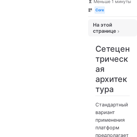
Меньше 1 минуты
Core
На этой
странице
Сетецентрическая архитектура
Сетецен
Иерархические архитектуры
трическ
ая
архитек
тура
Стандартный
вариант
применения
платформ
предполагает