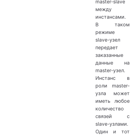
master-slave
между
инстансами.
В таком
режиме
slave-узел
передает
заказанные
данные на
master-узел.
Инстанс в
роли master-
узла может
иметь любое
количество
связей с
slave-узлами.
Один и тот