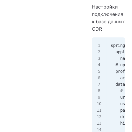
Настройки
подключения
к базе данных
CDR
spring:
  applica
    name:
  # профи
  profile
    activ
  datasou
    # под
    url: 
    usern
    passw
    drive
    hikar
      max