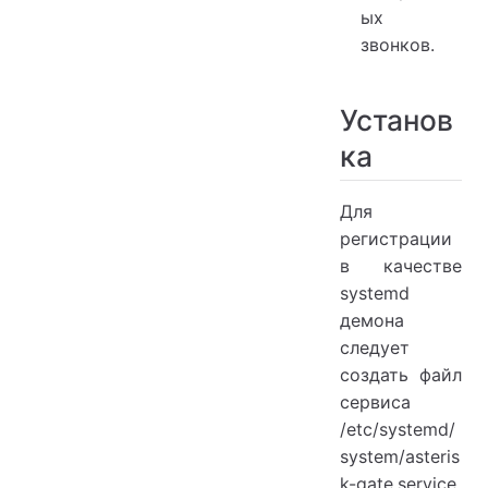
ых
звонков.
Установ
ка
Для
регистрации
в качестве
systemd
демона
следует
создать файл
сервиса
/etc/systemd/
system/asteris
k-gate.service