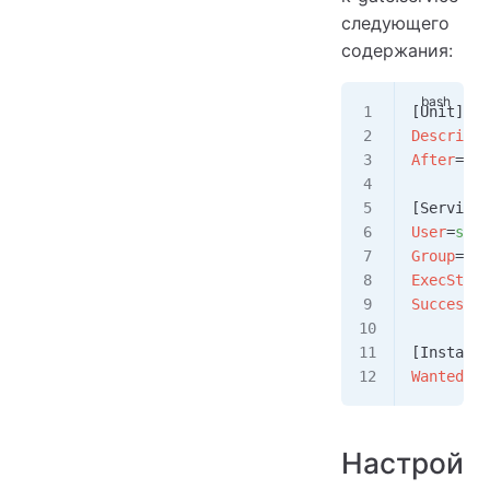
следующего
содержания:
[Unit]
Descripti
After
=
sys
[Service]
User
=
sem
Group
=
sem
ExecStart
SuccessEx
[Install]
WantedBy
=
Настрой