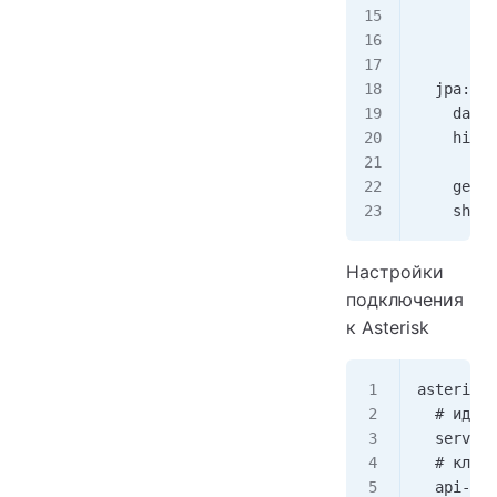
      con
      idl
      max
  jpa:
    datab
    hiber
      ddl
    gener
    show-
Настройки
подключения
к Asterisk
asterisk:
  # идент
  serverI
  # ключ 
  api-key