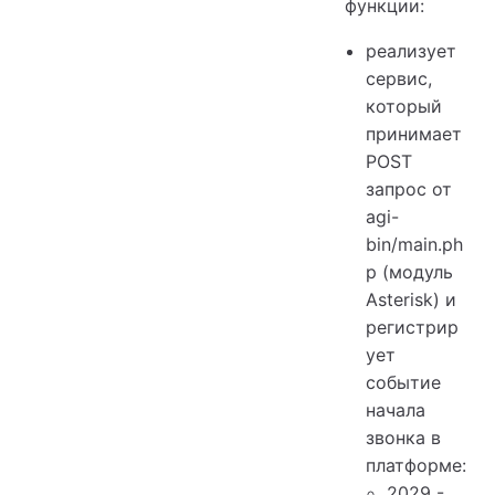
функции:
Настройка модуля
реализует
Настройка в платформе
сервис,
который
принимает
POST
запрос от
agi-
bin/main.ph
p (модуль
Asterisk) и
регистрир
ует
событие
начала
звонка в
платформе:
2029 -