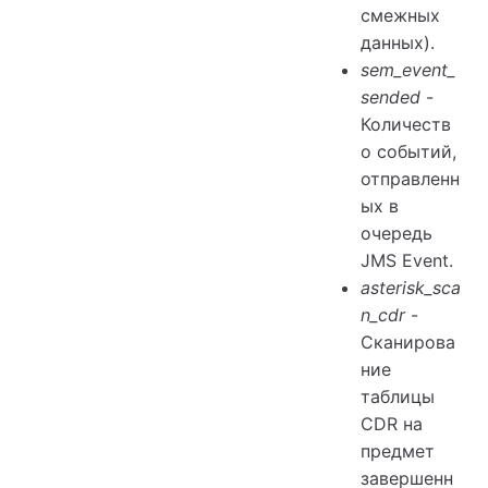
смежных
данных).
sem_event_
sended
-
Количеств
о событий,
отправленн
ых в
очередь
JMS Event.
asterisk_sca
n_cdr
-
Сканирова
ние
таблицы
CDR на
предмет
завершенн