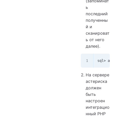
(запоминат
ь
последний
полученны
й и
сканироват
ь от него
далее).
sql> alte
На сервере
астериска
должен
быть
настроен
интеграцио
нный PHP