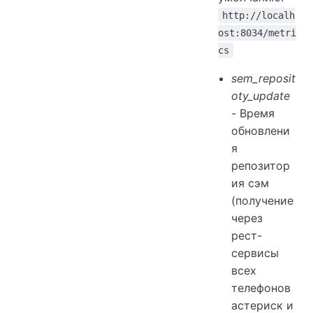
http://localh
ost:8034/metri
cs
sem_reposit
oty_update
- Время
обновлени
я
репозитор
ия сэм
(получение
через
рест-
сервисы
всех
телефонов
астериск и