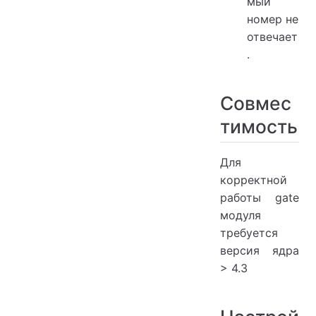
мый
номер не
отвечает
.
Совмес
тимость
Для
корректной
работы gate
модуля
требуется
версия ядра
> 4.3