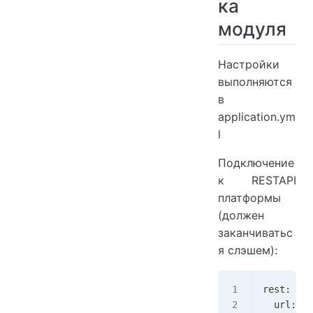
ка
модуля
Настройки
выполняются
в
application.ym
l
Подключение
к RESTAPI
платформы
(должен
заканчиватьс
я слэшем):
rest:
  url: ht