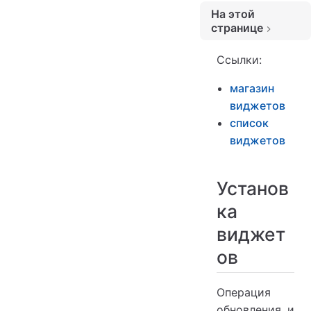
На этой
странице
Установка виджетов
Ссылки:
Обновление виджетов
магазин
виджетов
список
виджетов
Установ
ка
виджет
ов
Операция
обновления и