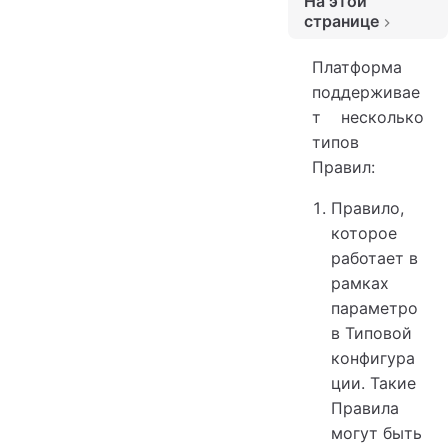
На этой
ю
странице
Правила, цепочки правил
Платформа
Атрибуты правил
поддерживае
Расписание
т несколько
Индивидуальные расписания
типов
Шаблон расписания
Правил:
Правило,
которое
работает в
рамках
параметро
в Типовой
конфигура
ции. Такие
Правила
могут быть