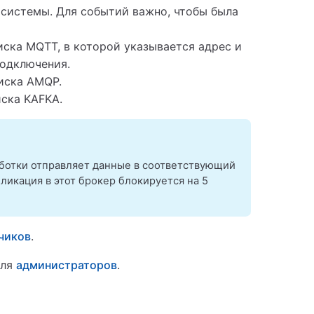
 системы. Для событий важно, чтобы была
иска MQTT, в которой указывается адрес и
подключения.
иска AMQP.
иска KAFKA.
аботки отправляет данные в соответствующий
бликация в этот брокер блокируется на 5
чиков
.
для
администраторов
.