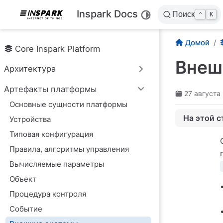
Перейти к основному содержанию
Inspark Docs
Поиск
⌃
K
Домой
Core Inspark Platform
Внеш
Архитектура
Артефакты платформы
27 августа 
Основные сущности платформы
На этой с
Устройства
Публикаци
Типовая конфигурация
Провайдер
Правила, алгоритмы управления
Интеграция
Вычисляемые параметры
Объект
Процедура контроля
Событие