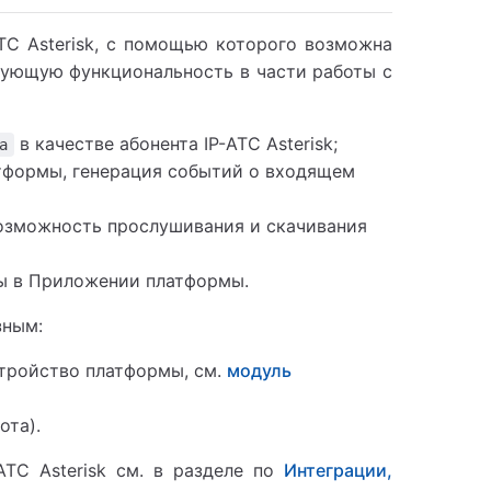
ТС Asterisk, с помощью которого возможна
дующую функциональность в части работы с
в качестве абонента IP-ATC Asterisk;
а
тформы, генерация событий о входящем
возможность прослушивания и скачивания
ы в Приложении платформы.
зным:
стройство платформы, см.
модуль
ота).
ATC Asterisk см. в разделе по
Интеграции,