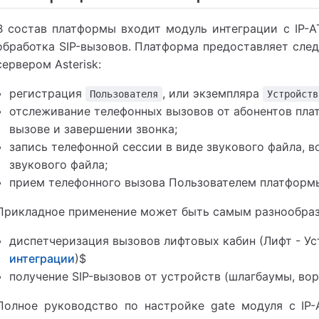
В состав платформы входит модуль интеграции с IP-А
обработка SIP-вызовов. Платформа предоставляет сле
сервером Asterisk:
регистрация
, или экземпляра
Пользователя
Устройств
отслеживание телефонных вызовов от абонентов пла
вызове и завершении звонка;
запись телефонной сессии в виде звукового файла, 
звукового файла;
прием телефонного вызова Пользователем платформ
Прикладное применение может быть самым разнообра
диспетчеризация вызовов лифтовых кабин (Лифт - У
интеграции
)$
получение SIP-вызовов от устройств (шлагбаумы, вор
Полное руководство по настройке gate модуля с IP-